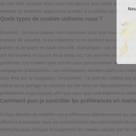
du site Web, la façon dont vous interagissez avec notre site Web, à 
Nou
meilleur et amélioré. expérience et aider à accélérer vos futures i
Quels types de cookies utilisons-nous ?
Essentiel : Certains cookies sont essentiels pour que vous puissiez 
menace de sécurité. Ils ne collectent ni ne stockent aucune inform
panier, et de payer en toute sécurité. Statistiques : ces cookies s
ont été visitées, la source de la visite, etc. Ces données nous aid
publicités. Ces cookies sont utilisés pour personnaliser les publici
campagnes publicitaires. Les informations stockées dans ces cooki
sites Web sur le navigateur. Fonctionnel : Ce sont les cookies qui 
vidéos ou le partage de contenu du site Web sur des plateformes d
préférences linguistiques, afin que vous ayez une expérience meille
Comment puis-je contrôler les préférences en matiè
Si vous décidez de modifier vos préférences ultérieurement au cours
affichera à nouveau l’avis de consentement vous permettant de mod
méthodes pour bloquer et supprimer les cookies utilisés par les s