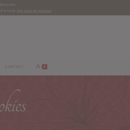
 dimanche,
é le lundi.
Voir zone de livraison
CONTACT
0
okies