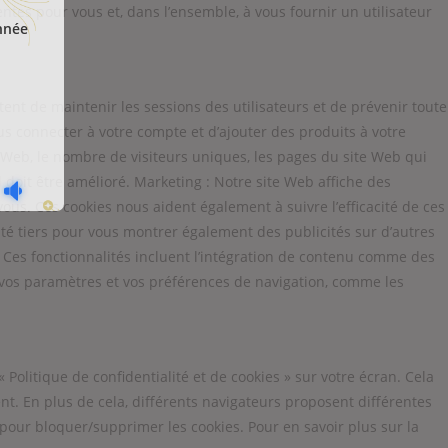
entes pour vous et, dans l’ensemble, à vous fournir un utilisateur
nnée
ttent de maintenir les sessions des utilisateurs et de prévenir toute
s connecter à votre compte et d’ajouter des produits à votre
te Web, le nombre de visiteurs uniques, les pages du site Web qui
l doit être amélioré. Marketing : Notre site Web affiche des
vous. Ces cookies nous aident également à suivre l’efficacité de ces
ité tiers pour vous montrer également des publicités sur d’autres
b. Ces fonctionnalités incluent l’intégration de contenu comme des
 vos paramètres et vos préférences de navigation, comme les
Politique de confidentialité et de cookies » sur votre écran. Cela
t. En plus de cela, différents navigateurs proposent différentes
pour bloquer/supprimer les cookies. Pour en savoir plus sur la