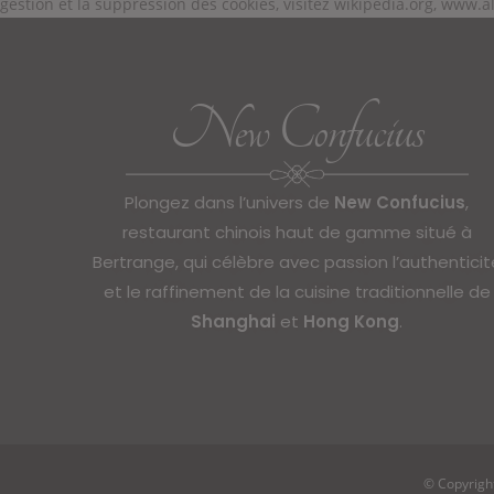
gestion et la suppression des cookies, visitez wikipedia.org, www.a
New Confucius
Plongez dans l’univers de
New Confucius
,
restaurant chinois haut de gamme situé à
Bertrange, qui célèbre avec passion l’authenticit
et le raffinement de la cuisine traditionnelle de
Shanghai
et
Hong Kong
.
© Copyrigh