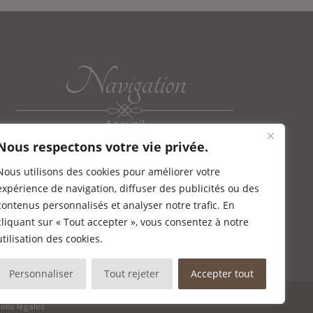
Navigation
Accueil
Présentation
Nous respectons votre vie privée.
menu
commande en ligne
Nous utilisons des cookies pour améliorer votre
réservation
contact
expérience de navigation, diffuser des publicités ou des
contenus personnalisés et analyser notre trafic. En
cliquant sur « Tout accepter », vous consentez à notre
utilisation des cookies.
Personnaliser
Tout rejeter
Accepter tout
ons légales