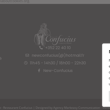
llaboutcookies.org.
+352 22 40 10
newconfucius(@)hotmail.fr
é
11h45 - 14h30 / 18h00 - 22h30
New-Confucius
t - Restaurant Confucius | Designed by Agency
Markeasy Communication
-
Menti