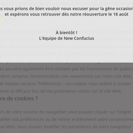
assurer la sécurité de nos services, à fournir des publicités pertin
s vous prions de bien vouloir nous excuser pour la gêne occasio
nteractions avec notre site Web.
et espérons vous retrouver dès notre réouverture le 18 août
profiter de toutes les fonctionnalités de notre site. Ils nous perme
À bientôt !
L'équipe de New Confucius
ation personnelle. Par exemple, ces cookies vous permettent de vou
tockent des informations telles que le nombre de visiteurs sur le si
ent à comprendre et à analyser les performances du site Web. et où i
tés que nous vous montrons afin qu’elles soient significatives pour 
es peuvent également être utilisées par les fournisseurs de public
aident certaines fonctionnalités non essentielles sur notre site We
e médias sociaux. Préférences : ces cookies nous aident à stocker
ure et efficace lors de vos prochaines visites sur le site Web.
re de cookies ?
 de votre session de navigation, vous pouvez cliquer sur l’onglet « 
ifier vos préférences ou de retirer entièrement votre consentemen
ites Web. Vous pouvez modifier les paramètres de votre navigateur 