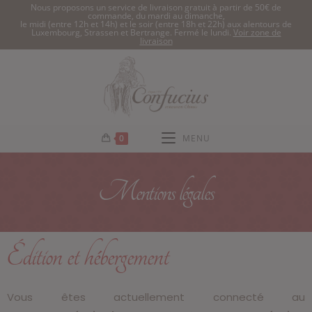
Nous proposons un service de livraison gratuit à partir de 50€ de
commande, du mardi au dimanche,
le midi (entre 12h et 14h) et le soir (entre 18h et 22h) aux alentours de
Luxembourg, Strassen et Bertrange. Fermé le lundi.
Voir zone de
livraison
0
MENU
Mentions légales
Édition et hébergement
Vous êtes actuellement connecté au