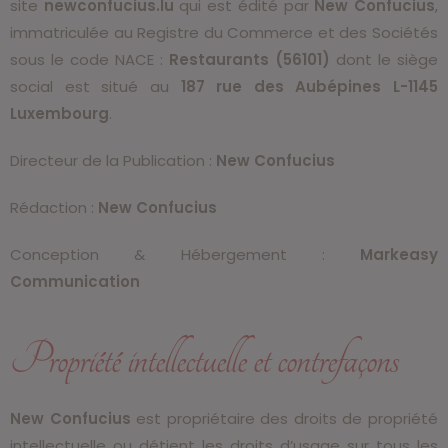
site
newconfucius.lu
qui est édité par
New Confucius
,
immatriculée au Registre du Commerce et des Sociétés
sous le code NACE :
Restaurants (56101)
dont le siège
social est situé au
187 rue des Aubépines L-1145
Luxembourg
.
Directeur de la Publication :
New Confucius
Rédaction :
New Confucius
Conception & Hébergement :
Markeasy
Communication
Propriété intellectuelle et contrefaçons
New Confucius
est propriétaire des droits de propriété
intellectuelle ou détient les droits d’usage sur tous les