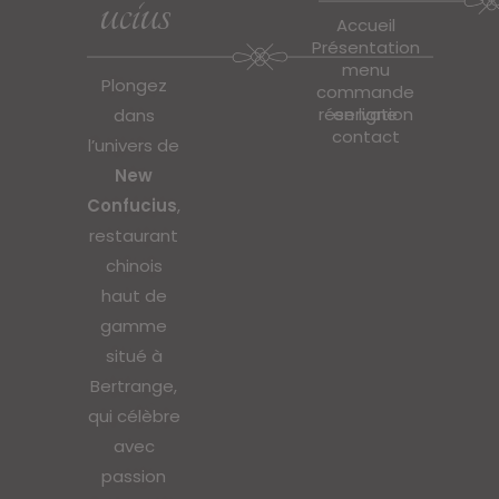
ucius
Accueil
Présentation
menu
Plongez
commande
réservation
en ligne
dans
contact
l’univers de
New
Confucius
,
restaurant
chinois
haut de
gamme
situé à
Bertrange,
qui célèbre
avec
passion