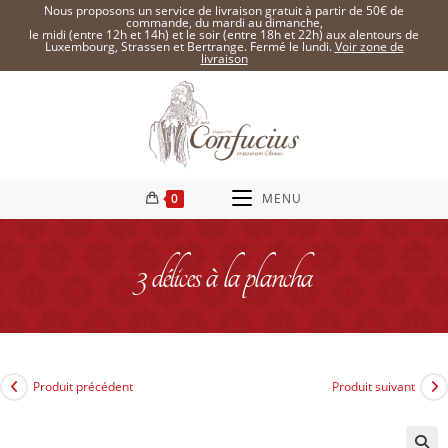
Nous proposons un service de livraison gratuit à partir de 50€ de
commande, du mardi au dimanche,
le midi (entre 12h et 14h) et le soir (entre 18h et 22h) aux alentours de
Luxembourg, Strassen et Bertrange. Fermé le lundi.
Voir zone de
livraison
0
MENU
3 délices à la plancha
Produit précédent
Produit suivant