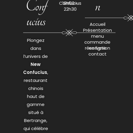
Conf
n
Confucius
18h00 -
22h30
ucius
Accueil
Présentation
menu
Plongez
commande
réservation
en ligne
dans
contact
l’univers de
New
Confucius
,
restaurant
chinois
haut de
gamme
situé à
Bertrange,
qui célèbre