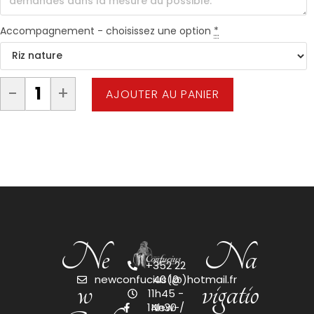
Accompagnement - choisissez une option
*
-
+
AJOUTER AU PANIER
Ne
Na
+352 22
w
vigatio
newconfucius(@)hotmail.fr
40 10
11h45 -
14h30 /
New-