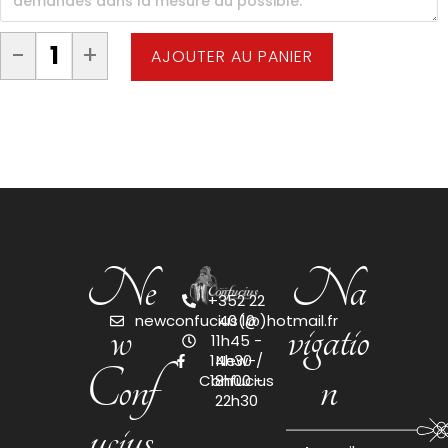
-
+
AJOUTER AU PANIER
Ne
Na
+352 22
w
vigatio
newconfucius(@)hotmail.fr
40 10
11h45 -
14h30 /
New-
Conf
n
Confucius
18h00 -
22h30
ucius