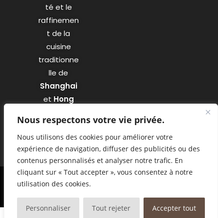
té et le
raffinemen
t de la
cuisine
traditionne
lle de
Shanghai
et
Hong
Kong
.
Nous respectons votre vie privée.
Nous utilisons des cookies pour améliorer votre
expérience de navigation, diffuser des publicités ou des
contenus personnalisés et analyser notre trafic. En
cliquant sur « Tout accepter », vous consentez à notre
utilisation des cookies.
© Copyright - Restaurant Confucius | Designed by Agency
Markeasy
Communication
-
Mentions légales
Personnaliser
Tout rejeter
Accepter tout