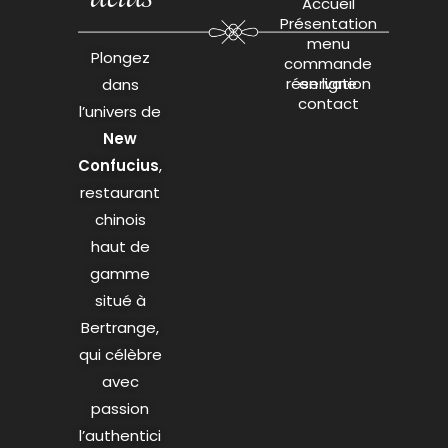
Accueil
Présentation
menu
Plongez
commande
réservation
en ligne
dans
contact
l’univers de
New
Confucius
,
restaurant
chinois
haut de
gamme
situé à
Bertrange,
qui célèbre
avec
passion
l’authentici