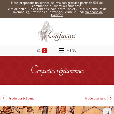
Nous proposons un service de livraison gratuit à partir de 50€ de
commande, du mardi au dimanche,
le midi (entre 12h et 14h) et le soir (entre 18h et 22h) aux alentours de
Luxembourg, Strassen et Bertrange. Fermé le lundi.
Voir zone de
livraison
0
MENU
Croquettes végétariennes
Produit précédent
Produit suivant