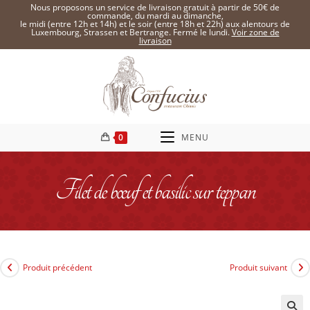
Nous proposons un service de livraison gratuit à partir de 50€ de
commande, du mardi au dimanche,
le midi (entre 12h et 14h) et le soir (entre 18h et 22h) aux alentours de
Luxembourg, Strassen et Bertrange. Fermé le lundi.
Voir zone de
livraison
0
MENU
Filet de bœuf et basilic sur teppan
Produit précédent
Produit suivant