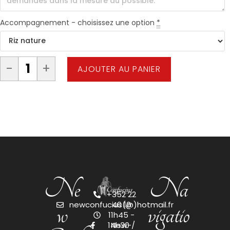
Accompagnement - choisissez une option
*
-
+
AJOUTER AU PANIER
Ne
Na
+352 22
w
vigatio
newconfucius(@)hotmail.fr
40 10
11h45 -
14h30 /
New-