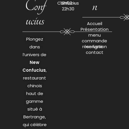
Conf
n
Confucius
18h00 -
22h30
ucius
Accueil
Présentation
menu
Plongez
commande
réservation
en ligne
dans
contact
l’univers de
New
Confucius
,
restaurant
chinois
haut de
gamme
situé à
Bertrange,
qui célèbre