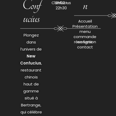
Conf
n
Confucius
18h00 -
22h30
ucius
Accueil
Présentation
menu
Plongez
commande
réservation
en ligne
dans
contact
l’univers de
New
Confucius
,
restaurant
chinois
haut de
gamme
situé à
Bertrange,
qui célèbre