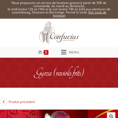
Nous proposons un service de livraison gratuit à partir de 50€ de
commande, du mardi au dimanche,
le midi (entre 12h et 14h) et le soir (entre 18h et 22h) aux alentours de
Luxembourg, Strassen et Bertrange. Fermé le lundi.
Voir zone de
livraison
0
MENU
Gyoza (raviolis frits)
Produit précédent