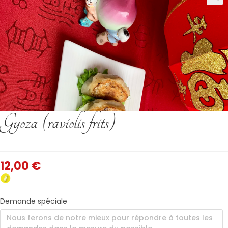
Gyoza (raviolis frits)
12,00
€
Demande spéciale