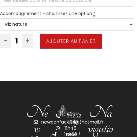
Accompagnement - choisissez une option
*
-
+
AJOUTER AU PANIER
Ne
Na
+352 22
w
vigatio
newconfucius(@)hotmail.fr
40 10
11h45 -
14h30 /
New-