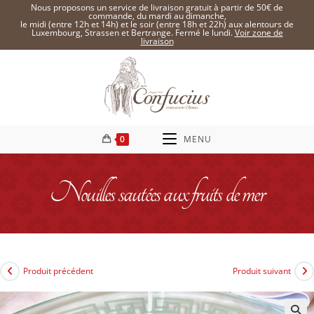
Nous proposons un service de livraison gratuit à partir de 50€ de
commande, du mardi au dimanche,
le midi (entre 12h et 14h) et le soir (entre 18h et 22h) aux alentours de
Luxembourg, Strassen et Bertrange. Fermé le lundi.
Voir zone de
livraison
0
MENU
Nouilles sautées aux fruits de mer
Produit précédent
Produit suivant