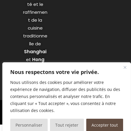
té et le
raffinemen
t de la
cuisine
traditionne
lle de
Shanghai
et
Hong
Kong
.
Nous respectons votre vie privée.
Nous utilisons des cookies pour améliorer votre
expérience de navigation, diffuser des publicités ou des
contenus personnalisés et analyser notre trafic. En
cliquant sur « Tout accepter », vous consentez à notre
utilisation des cookies.
© Copyright - Restaurant Confucius | Designed by Agency
Markeasy
Communication
-
Mentions légales
Personnaliser
Tout rejeter
Accepter tout