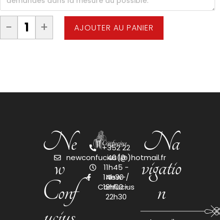
-
+
AJOUTER AU PANIER
Ne
Na
+352 22
w
vigatio
newconfucius(@)hotmail.fr
40 10
11h45 -
14h30 /
New-
Conf
n
Confucius
18h00 -
22h30
ucius