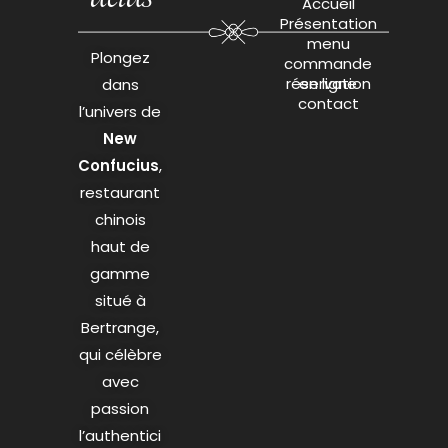
Accueil
Présentation
menu
Plongez
commande
réservation
en ligne
dans
contact
l’univers de
New
Confucius
,
restaurant
chinois
haut de
gamme
situé à
Bertrange,
qui célèbre
avec
passion
l’authentici