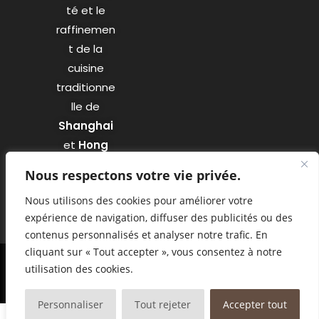
té et le
raffinemen
t de la
cuisine
traditionne
lle de
Shanghai
et
Hong
Kong
.
Nous respectons votre vie privée.
Nous utilisons des cookies pour améliorer votre
expérience de navigation, diffuser des publicités ou des
contenus personnalisés et analyser notre trafic. En
cliquant sur « Tout accepter », vous consentez à notre
utilisation des cookies.
© Copyright - Restaurant Confucius | Designed by Agency
Markeasy
Communication
-
Mentions légales
Personnaliser
Tout rejeter
Accepter tout