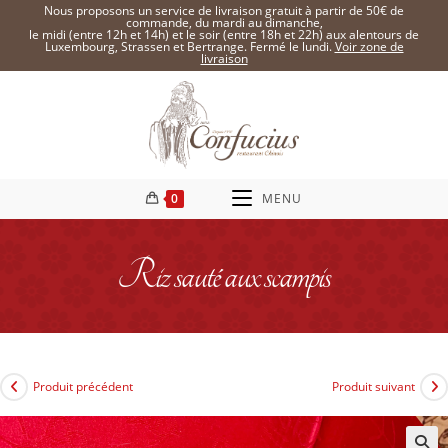
Nous proposons un service de livraison gratuit à partir de 50€ de
commande, du mardi au dimanche,
le midi (entre 12h et 14h) et le soir (entre 18h et 22h) aux alentours de
Luxembourg, Strassen et Bertrange. Fermé le lundi.
Voir zone de
livraison
0
MENU
Riz sauté aux scampis
Produit précédent
Produit suivant