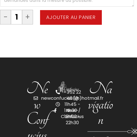
-
+
AJOUTER AU PANIER
Ne
Na
+352 22
w
vigatio
newconfucius(@)hotmail.fr
40 10
11h45 -
14h30 /
New-
Conf
n
Confucius
18h00 -
22h30
ucius