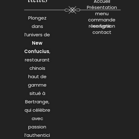
Accueil
Présentation
menu
Plongez
commande
réservation
en ligne
dans
contact
l’univers de
New
Confucius
,
restaurant
chinois
haut de
gamme
situé à
Bertrange,
qui célèbre
avec
passion
l’authentici