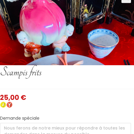
Scampis frits
25,00
€
Demande spéciale