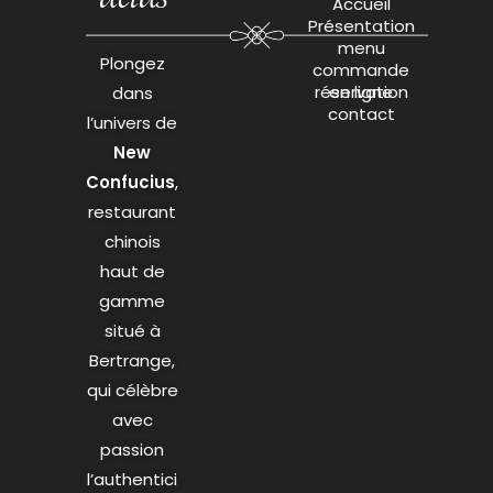
Accueil
Présentation
menu
Plongez
commande
réservation
en ligne
dans
contact
l’univers de
New
Confucius
,
restaurant
chinois
haut de
gamme
situé à
Bertrange,
qui célèbre
avec
passion
l’authentici