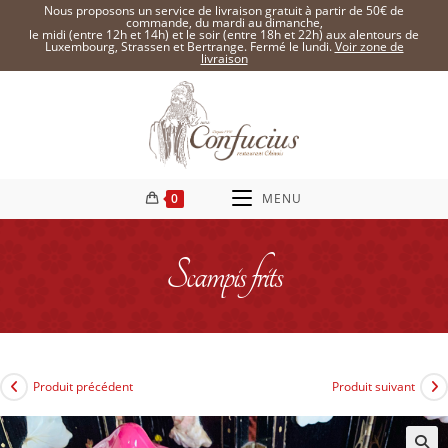
Nous proposons un service de livraison gratuit à partir de 50€ de
commande, du mardi au dimanche,
le midi (entre 12h et 14h) et le soir (entre 18h et 22h) aux alentours de
Luxembourg, Strassen et Bertrange. Fermé le lundi.
Voir zone de
livraison
0
MENU
Scampis frits
Produit précédent
Produit suivant