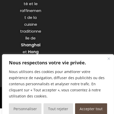
té et le
raffinemen
t de la
cuisine
traditionne
lle de
Shanghai
et
Hong
Kong
.
Nous respectons votre vie privée.
Nous utilisons des cookies pour améliorer votre
expérience de navigation, diffuser des publicités ou des
contenus personnalisés et analyser notre trafic. En
cliquant sur « Tout accepter », vous consentez à notre
utilisation des cookies.
© Copyright - Restaurant Confucius | Designed by Agency
Markeasy
Communication
-
Mentions légales
Personnaliser
Tout rejeter
Accepter tout