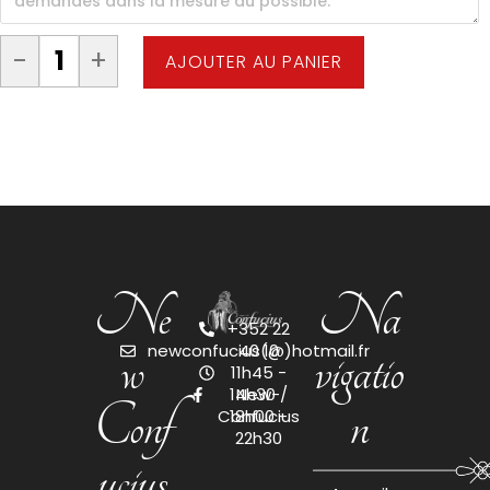
-
+
AJOUTER AU PANIER
Ne
Na
+352 22
w
vigatio
newconfucius(@)hotmail.fr
40 10
11h45 -
14h30 /
New-
Conf
n
Confucius
18h00 -
22h30
ucius