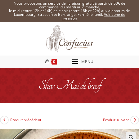
Nous proposons un service de livraison gratuit à partir de 50€ de
commande, du mardi au dimanche,
le midi (entre 12h et 14h) et le soir (entre 18h et 22h) aux alentours de
Luxembourg, Strassen et Bertrange. Fermé le lundi.
Voir zone de
livraison
0
MENU
Shao Mai de boeuf
Produit précédent
Produit suivant