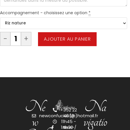
Accompagnement - choisissez une option
*
-
+
AJOUTER AU PANIER
Ne
Na
+352 22
w
vigatio
newconfucius(@)hotmail.fr
40 10
11h45 -
14h30 /
New-