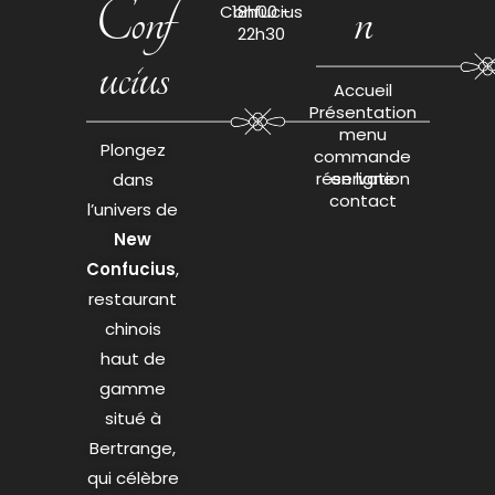
Conf
n
Confucius
18h00 -
22h30
ucius
Accueil
Présentation
menu
Plongez
commande
réservation
en ligne
dans
contact
l’univers de
New
Confucius
,
restaurant
chinois
haut de
gamme
situé à
Bertrange,
qui célèbre